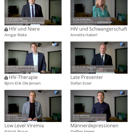
HIV und Schwanger­schaft
HIV und Niere
Annette Haberl
Ansgar Rieke
Late Presenter
HIV-Therapie
Stefan Esser
Björn-Erik Ole Jensen
Männer­depressionen
Low Level Viremia
Steffen Heger
Patrick Braun