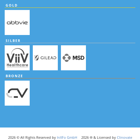
GOLD
SILBER
BRONZE
2026 © All Rights Reserved by
InXFo GmbH
2026 ® & Licensed by
Clinovate